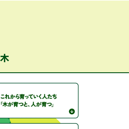
木
、
未来をつくる」