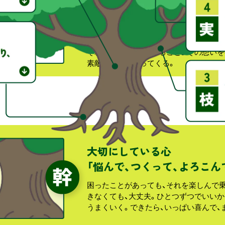
根っこは目に見えないけれど、土の中で
している。『誰かのために役立つものをつ
と』。
それが、私たちができること。その想いを
素敵な未来がやってくる。
大切にしている心
「悩んで、つくって、よろこん
困ったことがあっても、それを楽しんで
きなくても、大丈夫。ひとつずつでいいか
うまくいく。できたら、いっぱい喜んで、